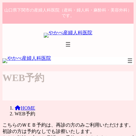
コ
ナ
山口県下関市の産婦人科医院（産科・婦人科・麻酔科・美容外科）
ン
ビ
です。
テ
ゲ
ン
ー
ツ
シ
へ
ョ
ス
ン
キ
に
ッ
移
プ
動
WEB予約
HOME
WEB予約
こちらのＷＥＢ予約は、再診の方のみご利用いただけます。
初診の方は予約なしでも診察いたします。