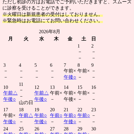
ただし初診の方はお電話でご予約いただきますと、スムーズ
に診察を受けることができます。
※火曜日は新規患者の受付はしておりません。
※緊急時はお電話にてお問い合わせください。
2026年8月
月
火
水
木
金
土
日
1
2
－
－
－
－
3
4
5
6
7
8
9
－
－
－
－
午前
×
午前
×
－
－
－
－
－
午後
○
－
－
11
10
12
13
14
15
16
－
午前
△
午前
△
午前
×
午前
×
午前
×
－
－
午後
○
午後
○
－
午後
×
－
－
山の日
17
18
19
20
21
22
23
午前
×
午前
△
午前
○
午前
○
午前
○
午前
○
－
午後
○
－
午後
○
－
午後
○
－
－
24
25
26
27
28
29
30