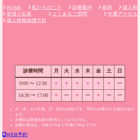
私たちのこと
診療案内
産科
婦人科
HOME
里帰り出産
よくあるご質問
交通アクセス
個人情報保護方針
診療時間
月
火
水
木
金
土
日
9:00 〜
12:30
♥
♥
♥
♥
♥
♥
ー
14:30 〜 17:00
♥
ー
♥
ー
♥
ー
ー
火・木・土の午後、日・祝日は休診です。予約のみ受付する場合があり
ます。
火曜日は新規患者の受付はしておりません。
診察の受付は、午前12:30まで/午後17:00までです。
WEB予約