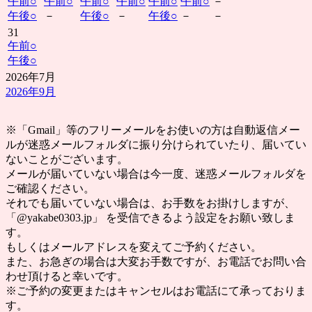
午前
○
午前
○
午前
○
午前
○
午前
○
午前
○
－
午後
○
－
午後
○
－
午後
○
－
－
31
午前
○
午後
○
2026年7月
2026年9月
※「Gmail」等のフリーメールをお使いの方は自動返信メー
ルが迷惑メールフォルダに振り分けられていたり、届いてい
ないことがございます。
メールが届いていない場合は今一度、迷惑メールフォルダを
ご確認ください。
それでも届いていない場合は、お手数をお掛けしますが、
「@yakabe0303.jp」 を受信できるよう設定をお願い致しま
す。
もしくはメールアドレスを変えてご予約ください。
また、お急ぎの場合は大変お手数ですが、お電話でお問い合
わせ頂けると幸いです。
※ご予約の変更またはキャンセルはお電話にて承っておりま
す。