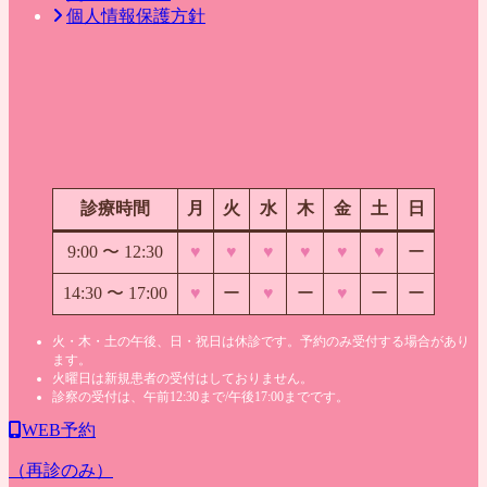
個人情報保護方針
診療時間
月
火
水
木
金
土
日
9:00 〜
12:30
♥
♥
♥
♥
♥
♥
ー
14:30 〜 17:00
♥
ー
♥
ー
♥
ー
ー
火・木・土の午後、日・祝日は休診です。予約のみ受付する場合があり
ます。
火曜日は新規患者の受付はしておりません。
診察の受付は、午前12:30まで/午後17:00までです。
WEB予約
（再診のみ）