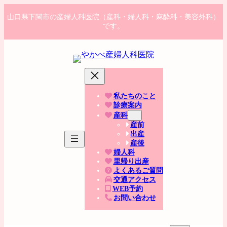
コ
ナ
山口県下関市の産婦人科医院（産科・婦人科・麻酔科・美容外科）
ン
ビ
です。
テ
ゲ
ン
ー
ツ
シ
へ
ョ
ス
ン
キ
に
ッ
移
私たちのこと
プ
動
診療案内
産科
産前
出産
産後
婦人科
里帰り出産
よくあるご質問
交通アクセス
WEB予約
お問い合わせ