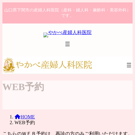
コ
ナ
山口県下関市の産婦人科医院（産科・婦人科・麻酔科・美容外科）
ン
ビ
です。
テ
ゲ
ン
ー
ツ
シ
へ
ョ
ス
ン
キ
に
ッ
移
プ
動
WEB予約
HOME
WEB予約
こちらのＷＥＢ予約は、再診の方のみご利用いただけます。