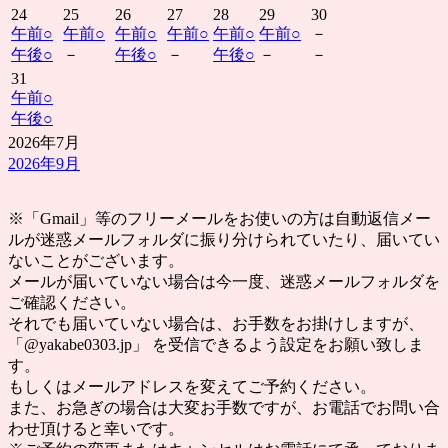
24
25
26
27
28
29
30
午前
○
午前
○
午前
○
午前
○
午前
○
午前
○
－
午後
○
－
午後
○
－
午後
○
－
－
31
午前
○
午後
○
2026年7月
2026年9月
※「Gmail」等のフリーメールをお使いの方は自動返信メー
ルが迷惑メールフォルダに振り分けられていたり、届いてい
ないことがございます。
メールが届いていない場合は今一度、迷惑メールフォルダを
ご確認ください。
それでも届いていない場合は、お手数をお掛けしますが、
「@yakabe0303.jp」 を受信できるよう設定をお願い致しま
す。
もしくはメールアドレスを変えてご予約ください。
また、お急ぎの場合は大変お手数ですが、お電話でお問い合
わせ頂けると幸いです。