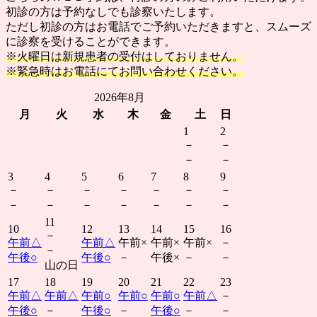
初診の方は予約なしでも診察いたします。
ただし初診の方はお電話でご予約いただきますと、スムーズ
に診察を受けることができます。
※火曜日は新規患者の受付はしておりません。
※緊急時はお電話にてお問い合わせください。
2026年8月
月
火
水
木
金
土
日
1
2
－
－
－
－
3
4
5
6
7
8
9
－
－
－
－
－
－
－
－
－
－
－
－
－
－
11
10
12
13
14
15
16
－
午前
△
午前
△
午前
×
午前
×
午前
×
－
－
午後
○
午後
○
－
午後
×
－
－
山の日
17
18
19
20
21
22
23
午前
△
午前
△
午前
○
午前
○
午前
○
午前
△
－
午後
○
－
午後
○
－
午後
○
－
－