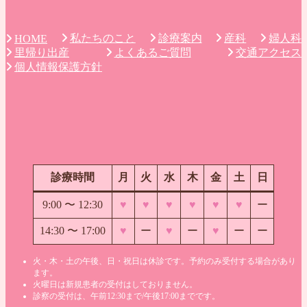
私たちのこと
診療案内
産科
婦人科
HOME
里帰り出産
よくあるご質問
交通アクセス
個人情報保護方針
診療時間
月
火
水
木
金
土
日
9:00 〜
12:30
♥
♥
♥
♥
♥
♥
ー
14:30 〜 17:00
♥
ー
♥
ー
♥
ー
ー
火・木・土の午後、日・祝日は休診です。予約のみ受付する場合があり
ます。
火曜日は新規患者の受付はしておりません。
診察の受付は、午前12:30まで/午後17:00までです。