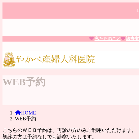
コ
ナ
ン
ビ
テ
ゲ
ン
ー
ツ
シ
へ
ョ
私たちのこと
診療案
ス
ン
キ
に
ッ
移
プ
動
WEB予約
HOME
WEB予約
こちらのＷＥＢ予約は、再診の方のみご利用いただけます。
初診の方は予約なしでも診察いたします。