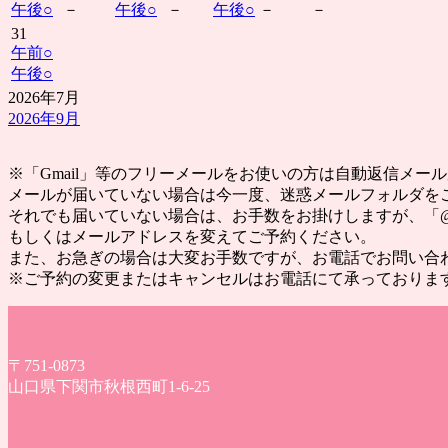
午後
○
－
午後
○
－
午後
○
－
－
31
午前
○
午後
○
2026年7月
2026年9月
※「Gmail」等のフリーメールをお使いの方は自動返信メ
メールが届いていない場合は今一度、迷惑メールフォルダを
それでも届いていない場合は、お手数をお掛けしますが、「@yak
もしくはメールアドレスを変えてご予約ください。
また、お急ぎの場合は大変お手数ですが、お電話でお問い合
※ご予約の変更またはキャンセルはお電話にて承っておりま
〒751-0873
山口県下関市秋根西町1-6-25