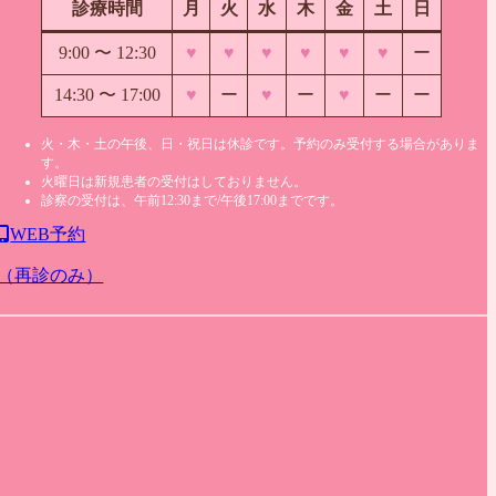
診療時間
月
火
水
木
金
土
日
9:00 〜
12:30
♥
♥
♥
♥
♥
♥
ー
14:30 〜 17:00
♥
ー
♥
ー
♥
ー
ー
火・木・土の午後、日・祝日は休診です。予約のみ受付する場合がありま
す。
火曜日は新規患者の受付はしておりません。
診察の受付は、午前12:30まで/午後17:00までです。
WEB予約
（再診のみ）