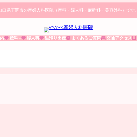
山口県下関市の産婦人科医院（産科・婦人科・麻酔科・美容外科）です
内
産科
婦人科
里帰り出産
よくあるご質問
交通アクセス