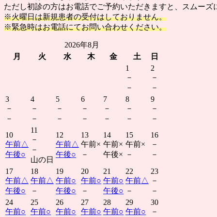
ただし初診の方はお電話でご予約いただきますと、スムーズ
※火曜日は新規患者の受付はしておりません。
※緊急時はお電話にてお問い合わせください。
2026年8月
月
火
水
木
金
土
日
1
2
－
－
－
－
3
4
5
6
7
8
9
－
－
－
－
－
－
－
－
－
－
－
－
－
－
11
10
12
13
14
15
16
－
午前
△
午前
△
午前
×
午前
×
午前
×
－
－
午後
○
午後
○
－
午後
×
－
－
山の日
17
18
19
20
21
22
23
午前
△
午前
△
午前
○
午前
○
午前
○
午前
△
－
午後
○
－
午後
○
－
午後
○
－
－
24
25
26
27
28
29
30
午前
○
午前
○
午前
○
午前
○
午前
○
午前
○
－