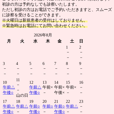
初診の方は予約なしでも診察いたします。
ただし初診の方はお電話でご予約いただきますと、スムーズ
に診察を受けることができます。
※火曜日は新規患者の受付はしておりません。
※緊急時はお電話にてお問い合わせください。
2026年8月
月
火
水
木
金
土
日
1
2
－
－
－
－
3
4
5
6
7
8
9
－
－
－
－
－
－
－
－
－
－
－
－
－
－
11
10
12
13
14
15
16
－
午前
△
午前
△
午前
×
午前
×
午前
×
－
－
午後
○
午後
○
－
午後
×
－
－
山の日
17
18
19
20
21
22
23
午前
△
午前
△
午前
○
午前
○
午前
○
午前
△
－
午後
○
－
午後
○
－
午後
○
－
－