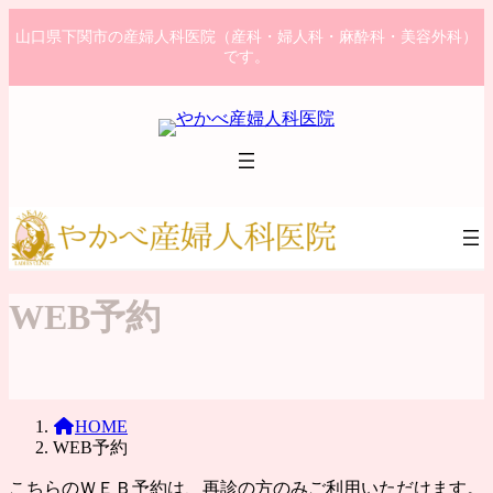
コ
ナ
山口県下関市の産婦人科医院（産科・婦人科・麻酔科・美容外科）
ン
ビ
です。
テ
ゲ
ン
ー
ツ
シ
へ
ョ
ス
ン
キ
に
ッ
移
プ
動
WEB予約
HOME
WEB予約
こちらのＷＥＢ予約は、再診の方のみご利用いただけます。