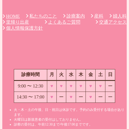
私たちのこと
診療案内
産科
婦人科
HOME
里帰り出産
よくあるご質問
交通アクセス
個人情報保護方針
診療時間
月
火
水
木
金
土
日
9:00 〜
12:30
♥
♥
♥
♥
♥
♥
ー
14:30 〜 17:00
♥
ー
♥
ー
♥
ー
ー
火・木・土の午後、日・祝日は休診です。予約のみ受付する場合があり
ます。
火曜日は新規患者の受付はしておりません。
診察の受付は、午前12:30まで/午後17:00までです。