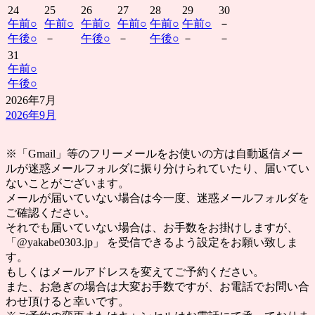
24
25
26
27
28
29
30
午前
○
午前
○
午前
○
午前
○
午前
○
午前
○
－
午後
○
－
午後
○
－
午後
○
－
－
31
午前
○
午後
○
2026年7月
2026年9月
※「Gmail」等のフリーメールをお使いの方は自動返信メー
ルが迷惑メールフォルダに振り分けられていたり、届いてい
ないことがございます。
メールが届いていない場合は今一度、迷惑メールフォルダを
ご確認ください。
それでも届いていない場合は、お手数をお掛けしますが、
「@yakabe0303.jp」 を受信できるよう設定をお願い致しま
す。
もしくはメールアドレスを変えてご予約ください。
また、お急ぎの場合は大変お手数ですが、お電話でお問い合
わせ頂けると幸いです。