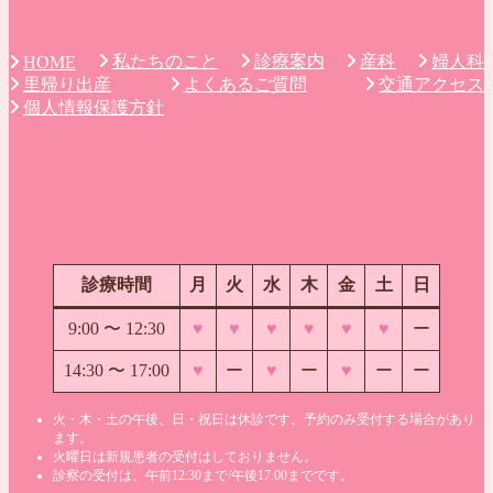
私たちのこと
診療案内
産科
婦人科
HOME
里帰り出産
よくあるご質問
交通アクセス
個人情報保護方針
診療時間
月
火
水
木
金
土
日
9:00 〜
12:30
♥
♥
♥
♥
♥
♥
ー
14:30 〜 17:00
♥
ー
♥
ー
♥
ー
ー
火・木・土の午後、日・祝日は休診です。予約のみ受付する場合があり
ます。
火曜日は新規患者の受付はしておりません。
診察の受付は、午前12:30まで/午後17:00までです。