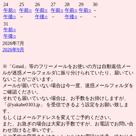
24
25
26
27
28
29
30
午前
○
午前
○
午前
○
午前
○
午前
○
午前
○
－
午後
○
－
午後
○
－
午後
○
－
－
31
午前
○
午後
○
2026年7月
2026年9月
※「Gmail」等のフリーメールをお使いの方は自動返信メー
ルが迷惑メールフォルダに振り分けられていたり、届いてい
ないことがございます。
メールが届いていない場合は今一度、迷惑メールフォルダを
ご確認ください。
それでも届いていない場合は、お手数をお掛けしますが、
「@yakabe0303.jp」 を受信できるよう設定をお願い致しま
す。
もしくはメールアドレスを変えてご予約ください。
また、お急ぎの場合は大変お手数ですが、お電話でお問い合
わせ頂けると幸いです。