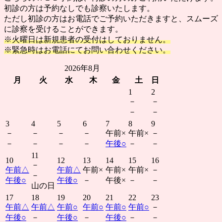
初診の方は予約なしでも診察いたします。
ただし初診の方はお電話でご予約いただきますと、スムーズ
に診察を受けることができます。
※火曜日は新規患者の受付はしておりません。
※緊急時はお電話にてお問い合わせください。
2026年8月
月
火
水
木
金
土
日
1
2
－
－
－
－
3
4
5
6
7
8
9
－
－
－
－
午前
×
午前
×
－
－
－
－
－
午後
○
－
－
11
10
12
13
14
15
16
－
午前
△
午前
△
午前
×
午前
×
午前
×
－
－
午後
○
午後
○
－
午後
×
－
－
山の日
17
18
19
20
21
22
23
午前
△
午前
△
午前
○
午前
○
午前
○
午前
○
－
午後
○
－
午後
○
－
午後
○
－
－