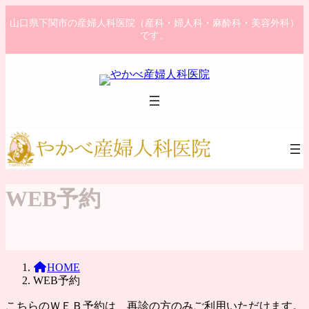
コ
ナ
山口県下関市の産婦人科医院（産科・婦人科・麻酔科・美容外科）
ン
ビ
です。
テ
ゲ
ン
ー
ツ
シ
へ
ョ
ス
ン
キ
に
ッ
移
プ
動
WEB予約
HOME
WEB予約
こちらのＷＥＢ予約は、再診の方のみご利用いただけます。