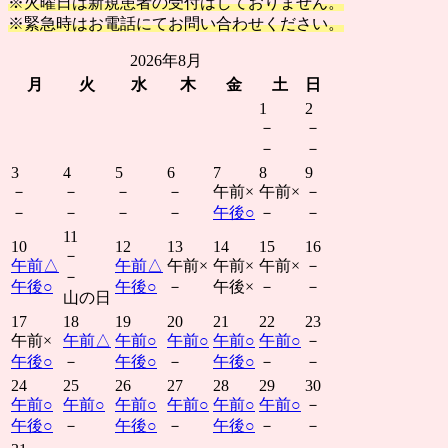
※火曜日は新規患者の受付はしておりません。
※緊急時はお電話にてお問い合わせください。
2026年8月
月
火
水
木
金
土
日
1
2
－
－
－
－
3
4
5
6
7
8
9
－
－
－
－
午前
×
午前
×
－
－
－
－
－
午後
○
－
－
11
10
12
13
14
15
16
－
午前
△
午前
△
午前
×
午前
×
午前
×
－
－
午後
○
午後
○
－
午後
×
－
－
山の日
17
18
19
20
21
22
23
午前
×
午前
△
午前
○
午前
○
午前
○
午前
○
－
午後
○
－
午後
○
－
午後
○
－
－
24
25
26
27
28
29
30
午前
○
午前
○
午前
○
午前
○
午前
○
午前
○
－
午後
○
－
午後
○
－
午後
○
－
－