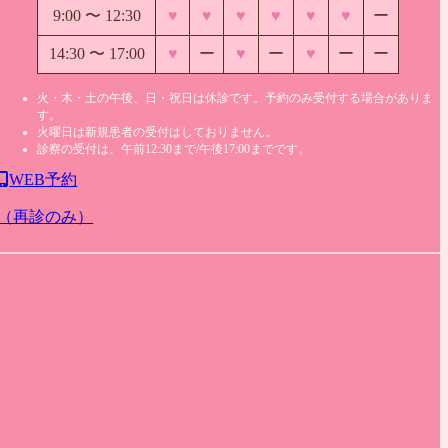
9:00 〜
12:30
♥
♥
♥
♥
♥
♥
ー
14:30 〜 17:00
♥
ー
♥
ー
♥
ー
ー
火・木・土の午後、日・祝日は休診です。予約のみ受付する場合がありま
す。
火曜日は新規患者の受付はしておりません。
診察の受付は、午前12:30まで/午後17:00までです。
WEB予約
（再診のみ）