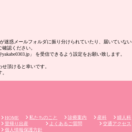
ールが迷惑メールフォルダに振り分けられていたり、届いていな
ご確認ください。
abe0303.jp」 を受信できるよう設定をお願い致します。
わせ頂けると幸いです。
す。
私たちのこと
診療案内
産科
婦人科
HOME
里帰り出産
よくあるご質問
交通アクセス
個人情報保護方針