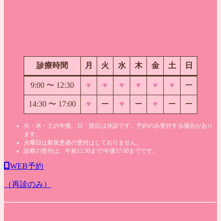
診療時間
月
火
水
木
金
土
日
9:00 〜
12:30
♥
♥
♥
♥
♥
♥
ー
14:30 〜 17:00
♥
ー
♥
ー
♥
ー
ー
火・木・土の午後、日・祝日は休診です。予約のみ受付する場合があり
ます。
火曜日は新規患者の受付はしておりません。
診察の受付は、午前12:30まで/午後17:00までです。
WEB予約
（再診のみ）