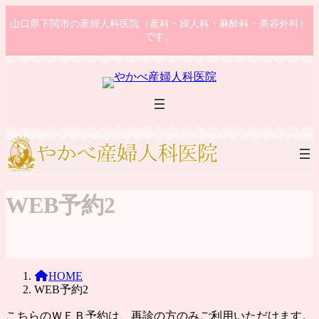
コ
ナ
山口県下関市の産婦人科医院（産科・婦人科・麻酔科・美容外科）
ン
ビ
です。
テ
ゲ
ン
ー
ツ
シ
へ
ョ
ス
ン
キ
に
ッ
移
プ
動
WEB予約2
HOME
WEB予約2
こちらのＷＥＢ予約は、再診の方のみご利用いただけます。