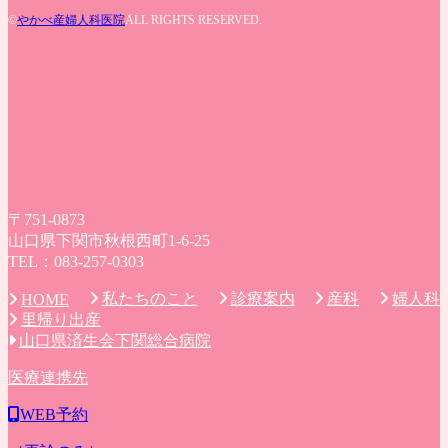
©
やかべ産婦人科医院
ALL RIGHTS RESERVED.
〒751-0873
山口県下関市秋根西町1-6-25
TEL：083-257-0303
私たちのこと
診療案内
産科
婦人科
HOME
里帰り出産
山口県済生会下関総合病院
医療連携先
WEB予約