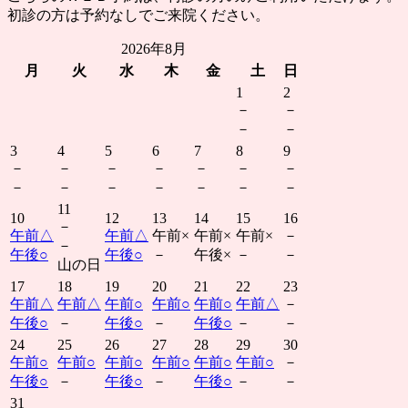
初診の方は予約なしでご来院ください。
2026年8月
月
火
水
木
金
土
日
1
2
－
－
－
－
3
4
5
6
7
8
9
－
－
－
－
－
－
－
－
－
－
－
－
－
－
11
10
12
13
14
15
16
－
午前
△
午前
△
午前
×
午前
×
午前
×
－
－
午後
○
午後
○
－
午後
×
－
－
山の日
17
18
19
20
21
22
23
午前
△
午前
△
午前
○
午前
○
午前
○
午前
△
－
午後
○
－
午後
○
－
午後
○
－
－
24
25
26
27
28
29
30
午前
○
午前
○
午前
○
午前
○
午前
○
午前
○
－
午後
○
－
午後
○
－
午後
○
－
－
31