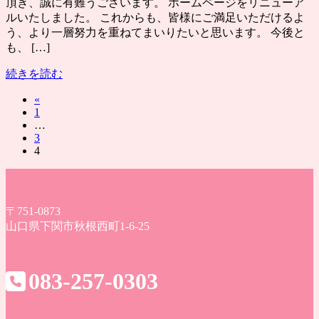
頂き、誠に有難うございます。 ホームページをリニューア
ルいたしました。 これからも、皆様にご満足いただけるよ
う、より一層努力を重ねてまいりたいと思います。 今後と
も、 […]
続きを読む
«
投
固
1
…
定
固
3
ペ
稿
固
4
定
ー
定
ペ
ジ
の
ペ
ー
ー
ジ
ジ
〒751-0873
ペ
山口県下関市秋根西町1-6-25
ー
083-257-0303
ジ