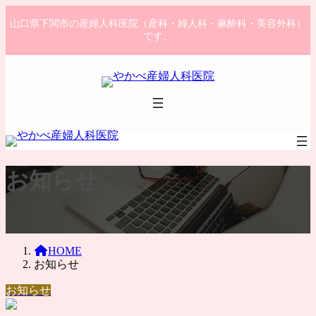
コ
ナ
山口県下関市の産婦人科医院（産科・婦人科・麻酔科・美容外科）
ン
ビ
です。
テ
ゲ
ン
ー
ツ
シ
へ
ョ
ス
ン
キ
に
ッ
移
プ
動
お知らせ
HOME
お知らせ
お知らせ