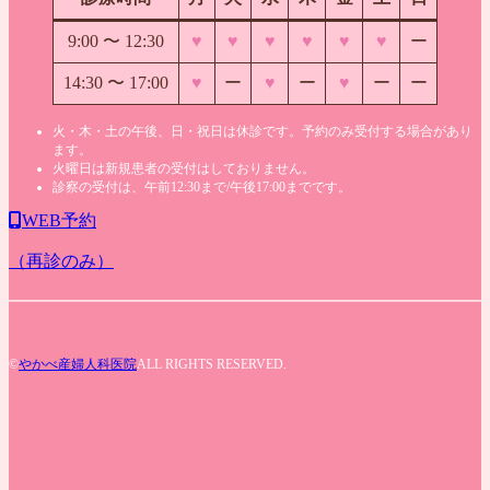
9:00 〜
12:30
♥
♥
♥
♥
♥
♥
ー
14:30 〜 17:00
♥
ー
♥
ー
♥
ー
ー
火・木・土の午後、日・祝日は休診です。予約のみ受付する場合があり
ます。
火曜日は新規患者の受付はしておりません。
診察の受付は、午前12:30まで/午後17:00までです。
WEB予約
（再診のみ）
©
やかべ産婦人科医院
ALL RIGHTS RESERVED.