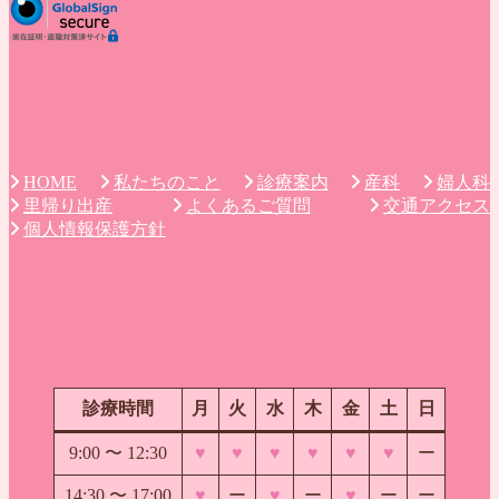
私たちのこと
診療案内
産科
婦人科
HOME
里帰り出産
よくあるご質問
交通アクセス
個人情報保護方針
診療時間
月
火
水
木
金
土
日
9:00 〜
12:30
♥
♥
♥
♥
♥
♥
ー
14:30 〜 17:00
♥
ー
♥
ー
♥
ー
ー