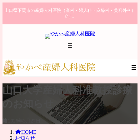
コ
ナ
山口県下関市の産婦人科医院（産科・婦人科・麻酔科・美容外科）
ン
ビ
です。
テ
ゲ
ン
ー
ツ
シ
へ
ョ
ス
ン
キ
に
ッ
移
プ
動
山口大学産婦人科准教授診療
のお知らせ
2026年3月27日
HOME
お知らせ