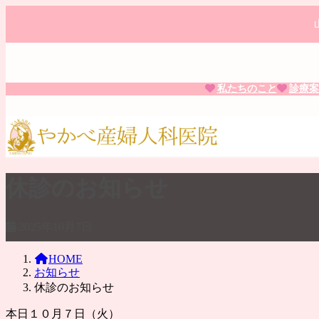
コ
ナ
ン
ビ
テ
ゲ
ン
ー
ツ
シ
へ
ョ
私たちのこと
診療案
ス
ン
キ
に
ッ
移
プ
動
休診のお知らせ
2025年10月7日
HOME
お知らせ
休診のお知らせ
本日１０月７日（火）