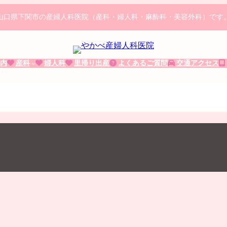
山口県下関市の産婦人科医院（産科・婦人科・麻酔科・美容外科）です
内
産科
婦人科
里帰り出産
よくあるご質問
交通アクセス