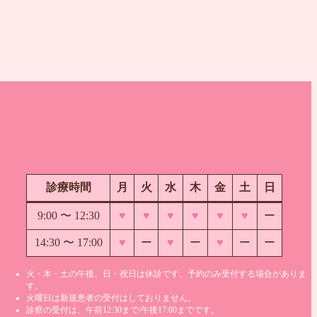
診療時間
月
火
水
木
金
土
日
9:00 〜
12:30
♥
♥
♥
♥
♥
♥
ー
14:30 〜 17:00
♥
ー
♥
ー
♥
ー
ー
火・木・土の午後、日・祝日は休診です。予約のみ受付する場合がありま
す。
火曜日は新規患者の受付はしておりません。
診察の受付は、午前12:30まで/午後17:00までです。