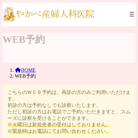
コ
ナ
ン
ビ
テ
ゲ
ン
ー
ツ
シ
WEB予約
へ
ョ
ス
ン
キ
に
ッ
移
プ
動
HOME
WEB予約
こちらのＷＥＢ予約は、再診の方のみご利用いただけま
す。
初診の方は予約なしでも診察いたします。
ただし初診の方はお電話でご予約いただきますと、スム
ーズに診察を受けることができます。
※火曜日は新規患者の受付はしておりません。
※緊急時はお電話にてお問い合わせください。