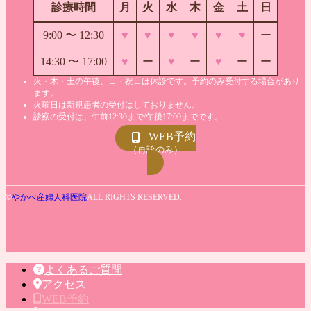
診療時間
月
火
水
木
金
土
日
9:00 〜
12:30
♥
♥
♥
♥
♥
♥
ー
14:30 〜 17:00
♥
ー
♥
ー
♥
ー
ー
火・木・土の午後、日・祝日は休診です。予約のみ受付する場合があり
ます。
火曜日は新規患者の受付はしておりません。
診察の受付は、午前12:30まで/午後17:00までです。
WEB予約
（再診のみ）
©
やかべ産婦人科医院
ALL RIGHTS RESERVED.
よくあるご質問
アクセス
WEB予約