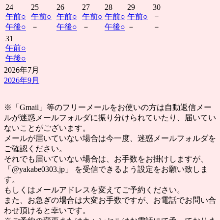
24
25
26
27
28
29
30
午前
○
午前
○
午前
○
午前
○
午前
○
午前
○
－
午後
○
－
午後
○
－
午後
○
－
－
31
午前
○
午後
○
2026年7月
2026年9月
※「Gmail」等のフリーメールをお使いの方は自動返信メー
ルが迷惑メールフォルダに振り分けられていたり、届いてい
ないことがございます。
メールが届いていない場合は今一度、迷惑メールフォルダを
ご確認ください。
それでも届いていない場合は、お手数をお掛けしますが、
「@yakabe0303.jp」 を受信できるよう設定をお願い致しま
す。
もしくはメールアドレスを変えてご予約ください。
また、お急ぎの場合は大変お手数ですが、お電話でお問い合
わせ頂けると幸いです。