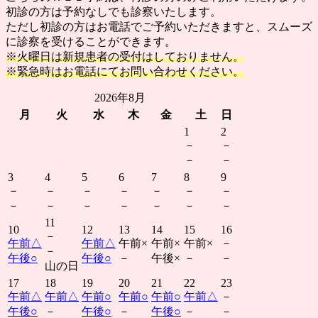
初診の方は予約なしでも診察いたします。
ただし初診の方はお電話でご予約いただきますと、スムーズ
に診察を受けることができます。
※火曜日は新規患者の受付はしておりません。
※緊急時はお電話にてお問い合わせください。
2026年8月
月
火
水
木
金
土
日
1
2
－
－
－
－
3
4
5
6
7
8
9
－
－
－
－
－
－
－
－
－
－
－
－
－
－
11
10
12
13
14
15
16
－
午前
△
午前
△
午前
×
午前
×
午前
×
－
－
午後
○
午後
○
－
午後
×
－
－
山の日
17
18
19
20
21
22
23
午前
△
午前
△
午前
○
午前
○
午前
○
午前
△
－
午後
○
－
午後
○
－
午後
○
－
－