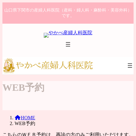
コ
ナ
山口県下関市の産婦人科医院（産科・婦人科・麻酔科・美容外科）
ン
ビ
です。
テ
ゲ
ン
ー
ツ
シ
へ
ョ
ス
ン
キ
に
ッ
移
プ
動
WEB予約
HOME
WEB予約
こちらのＷＥＢ予約は、再診の方のみご利用いただけます。