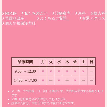
私たちのこと
診療案内
産科
婦人科
HOME
里帰り出産
よくあるご質問
交通アクセス
個人情報保護方針
診療時間
月
火
水
木
金
土
日
9:00 〜
12:30
♥
♥
♥
♥
♥
♥
ー
14:30 〜 17:00
♥
ー
♥
ー
♥
ー
ー
火・木・土の午後、日・祝日は休診です。予約のみ受付する場合があり
ます。
火曜日は新規患者の受付はしておりません。
診察の受付は、午前12:30まで/午後17:00までです。