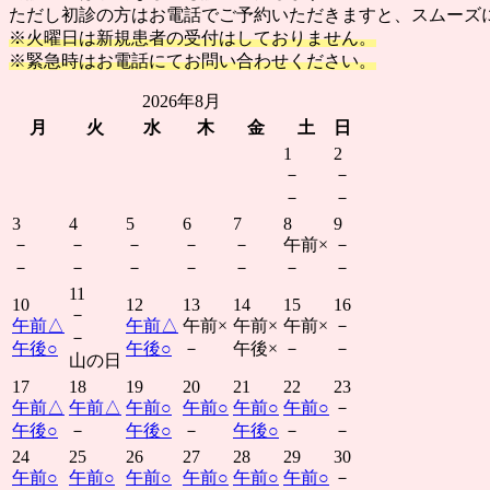
ただし初診の方はお電話でご予約いただきますと、スムーズ
※火曜日は新規患者の受付はしておりません。
※緊急時はお電話にてお問い合わせください。
2026年8月
月
火
水
木
金
土
日
1
2
－
－
－
－
3
4
5
6
7
8
9
－
－
－
－
－
午前
×
－
－
－
－
－
－
－
－
11
10
12
13
14
15
16
－
午前
△
午前
△
午前
×
午前
×
午前
×
－
－
午後
○
午後
○
－
午後
×
－
－
山の日
17
18
19
20
21
22
23
午前
△
午前
△
午前
○
午前
○
午前
○
午前
○
－
午後
○
－
午後
○
－
午後
○
－
－
24
25
26
27
28
29
30
午前
○
午前
○
午前
○
午前
○
午前
○
午前
○
－