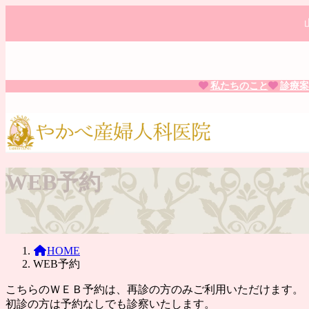
コ
ナ
ン
ビ
テ
ゲ
ン
ー
ツ
シ
へ
ョ
私たちのこと
診療案
ス
ン
キ
に
ッ
移
プ
動
WEB予約
HOME
WEB予約
こちらのＷＥＢ予約は、再診の方のみご利用いただけます。
初診の方は予約なしでも診察いたします。