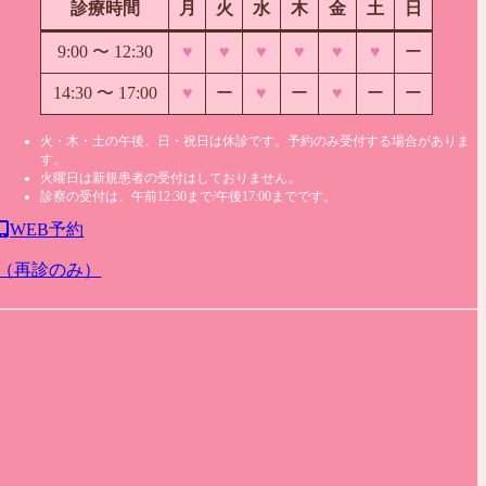
診療時間
月
火
水
木
金
土
日
9:00 〜
12:30
♥
♥
♥
♥
♥
♥
ー
14:30 〜 17:00
♥
ー
♥
ー
♥
ー
ー
火・木・土の午後、日・祝日は休診です。予約のみ受付する場合がありま
す。
火曜日は新規患者の受付はしておりません。
診察の受付は、午前12:30まで/午後17:00までです。
WEB予約
（再診のみ）