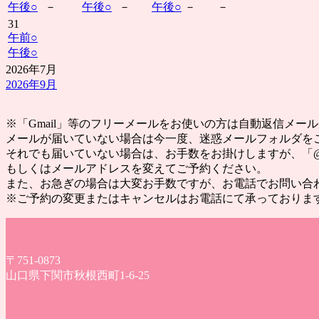
午後
○
－
午後
○
－
午後
○
－
－
31
午前
○
午後
○
2026年7月
2026年9月
※「Gmail」等のフリーメールをお使いの方は自動返信メ
メールが届いていない場合は今一度、迷惑メールフォルダを
それでも届いていない場合は、お手数をお掛けしますが、「@yak
もしくはメールアドレスを変えてご予約ください。
また、お急ぎの場合は大変お手数ですが、お電話でお問い合
※ご予約の変更またはキャンセルはお電話にて承っておりま
〒751-0873
山口県下関市秋根西町1-6-25