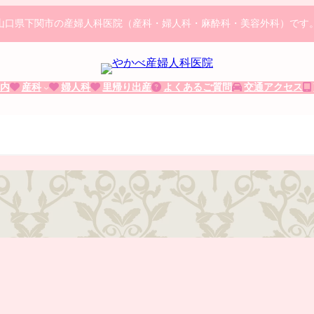
山口県下関市の産婦人科医院（産科・婦人科・麻酔科・美容外科）です
内
産科
婦人科
里帰り出産
よくあるご質問
交通アクセス