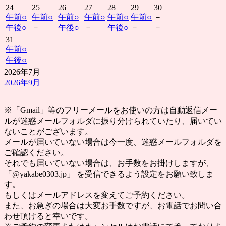
24
25
26
27
28
29
30
午前
○
午前
○
午前
○
午前
○
午前
○
午前
○
－
午後
○
－
午後
○
－
午後
○
－
－
31
午前
○
午後
○
2026年7月
2026年9月
※「Gmail」等のフリーメールをお使いの方は自動返信メー
ルが迷惑メールフォルダに振り分けられていたり、届いてい
ないことがございます。
メールが届いていない場合は今一度、迷惑メールフォルダを
ご確認ください。
それでも届いていない場合は、お手数をお掛けしますが、
「@yakabe0303.jp」 を受信できるよう設定をお願い致しま
す。
もしくはメールアドレスを変えてご予約ください。
また、お急ぎの場合は大変お手数ですが、お電話でお問い合
わせ頂けると幸いです。