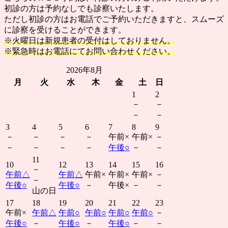
初診の方は予約なしでも診察いたします。
ただし初診の方はお電話でご予約いただきますと、スムーズ
に診察を受けることができます。
※火曜日は新規患者の受付はしておりません。
※緊急時はお電話にてお問い合わせください。
2026年8月
月
火
水
木
金
土
日
1
2
－
－
－
－
3
4
5
6
7
8
9
－
－
－
－
午前
×
午前
×
－
－
－
－
－
午後
○
－
－
11
10
12
13
14
15
16
－
午前
△
午前
△
午前
×
午前
×
午前
×
－
－
午後
○
午後
○
－
午後
×
－
－
山の日
17
18
19
20
21
22
23
午前
×
午前
△
午前
○
午前
○
午前
○
午前
○
－
午後
○
－
午後
○
－
午後
○
－
－