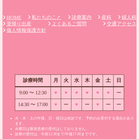
私たちのこと
診療案内
産科
婦人科
HOME
里帰り出産
よくあるご質問
交通アクセス
個人情報保護方針
診療時間
月
火
水
木
金
土
日
9:00 〜
12:30
♥
♥
♥
♥
♥
♥
ー
14:30 〜 17:00
♥
ー
♥
ー
♥
ー
ー
火・木・土の午後、日・祝日は休診です。予約のみ受付する場合があり
ます。
火曜日は新規患者の受付はしておりません。
診察の受付は、午前12:30まで/午後17:00までです。