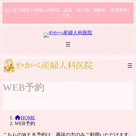
コ
ナ
山口県下関市の産婦人科医院（産科・婦人科・麻酔科・美容外科）
ン
ビ
です。
テ
ゲ
ン
ー
ツ
シ
へ
ョ
ス
ン
キ
に
ッ
移
プ
動
WEB予約
HOME
WEB予約
こちらのＷＥＢ予約は、再診の方のみご利用いただけます。