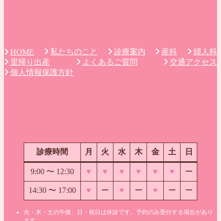
私たちのこと
診療案内
産科
婦人科
HOME
里帰り出産
よくあるご質問
交通アクセス
個人情報保護方針
診療時間
月
火
水
木
金
土
日
9:00 〜
12:30
♥
♥
♥
♥
♥
♥
ー
14:30 〜 17:00
♥
ー
♥
ー
♥
ー
ー
火・木・土の午後、日・祝日は休診です。予約のみ受付する場合があり
ます。