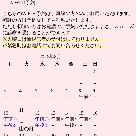
WEB予約
こちらのＷＥＢ予約は、再診の方のみご利用いただけます。
初診の方は予約なしでも診察いたします。
ただし初診の方はお電話でご予約いただきますと、スムーズ
に診察を受けることができます。
※火曜日は新規患者の受付はしておりません。
※緊急時はお電話にてお問い合わせください。
2026年8月
月
火
水
木
金
土
日
1
2
－
－
－
－
3
4
5
6
7
8
9
－
－
－
－
－
午前
×
－
－
－
－
－
－
－
－
11
10
12
13
14
15
16
－
午前
△
午前
△
午前
×
午前
×
午前
×
－
－
午後
○
午後
○
－
午後
×
－
－
山の日
17
18
19
20
21
22
23