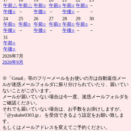
午前
△
午前
△
午前
○
午前
○
午前
○
午前
○
－
午後
○
－
午後
○
－
午後
○
－
－
24
25
26
27
28
29
30
午前
○
午前
○
午前
○
午前
○
午前
○
午前
○
－
午後
○
－
午後
○
－
午後
○
－
－
31
午前
○
午後
○
2026年7月
2026年9月
※「Gmail」等のフリーメールをお使いの方は自動返信メー
ルが迷惑メールフォルダに振り分けられていたり、届いてい
ないことがございます。
メールが届いていない場合は今一度、迷惑メールフォルダを
ご確認ください。
それでも届いていない場合は、お手数をお掛けしますが、
「@yakabe0303.jp」 を受信できるよう設定をお願い致しま
す。
もしくはメールアドレスを変えてご予約ください。