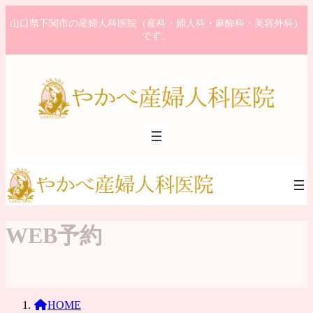
コ
ナ
山口県下関市の産婦人科医院（産科・婦人科・麻酔科・美容外科）
ン
ビ
です。
テ
ゲ
ン
ー
ツ
シ
へ
ョ
ス
ン
キ
に
ッ
移
プ
動
WEB予約
HOME