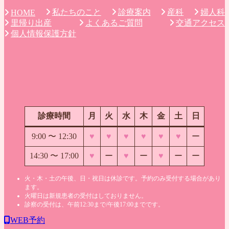
私たちのこと
診療案内
産科
婦人科
HOME
里帰り出産
よくあるご質問
交通アクセス
個人情報保護方針
診療時間
月
火
水
木
金
土
日
9:00 〜
12:30
♥
♥
♥
♥
♥
♥
ー
14:30 〜 17:00
♥
ー
♥
ー
♥
ー
ー
火・木・土の午後、日・祝日は休診です。予約のみ受付する場合があり
ます。
火曜日は新規患者の受付はしておりません。
診察の受付は、午前12:30まで/午後17:00までです。
WEB予約