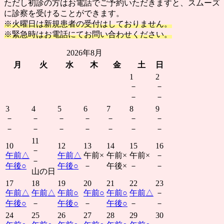
ただし初診の方はお電話でご予約いただきますと、スムーズ
に診察を受けることができます。
※火曜日は新規患者の受付はしておりません。
※緊急時はお電話にてお問い合わせください。
2026年8月
月
火
水
木
金
土
日
1
2
－
－
－
－
3
4
5
6
7
8
9
－
－
－
－
－
－
－
－
－
－
－
－
－
－
11
10
12
13
14
15
16
－
午前
△
午前
△
午前
×
午前
×
午前
×
－
－
午後
○
午後
○
－
午後
×
－
－
山の日
17
18
19
20
21
22
23
午前
△
午前
△
午前
○
午前
○
午前
○
午前
△
－
午後
○
－
午後
○
－
午後
○
－
－
24
25
26
27
28
29
30