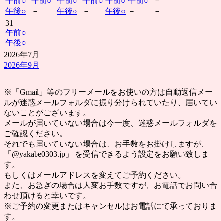
午前
○
午前
○
午前
○
午前
○
午前
○
午前
○
－
午後
○
－
午後
○
－
午後
○
－
－
31
午前
○
午後
○
2026年7月
2026年9月
※「Gmail」等のフリーメールをお使いの方は自動返信メー
ルが迷惑メールフォルダに振り分けられていたり、届いてい
ないことがございます。
メールが届いていない場合は今一度、迷惑メールフォルダを
ご確認ください。
それでも届いていない場合は、お手数をお掛けしますが、
「@yakabe0303.jp」 を受信できるよう設定をお願い致しま
す。
もしくはメールアドレスを変えてご予約ください。
また、お急ぎの場合は大変お手数ですが、お電話でお問い合
わせ頂けると幸いです。
※ご予約の変更またはキャンセルはお電話にて承っておりま
す。