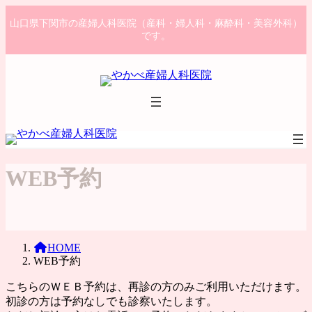
コ
ナ
山口県下関市の産婦人科医院（産科・婦人科・麻酔科・美容外科）
ン
ビ
です。
テ
ゲ
ン
ー
ツ
シ
へ
ョ
ス
ン
キ
に
ッ
移
プ
動
WEB予約
HOME
WEB予約
こちらのＷＥＢ予約は、再診の方のみご利用いただけます。
初診の方は予約なしでも診察いたします。