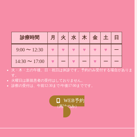
診療時間
月
火
水
木
金
土
日
9:00 〜
12:30
♥
♥
♥
♥
♥
♥
ー
14:30 〜 17:00
♥
ー
♥
ー
♥
ー
ー
火・木・土の午後、日・祝日は休診です。予約のみ受付する場合がありま
す。
火曜日は新規患者の受付はしておりません。
診察の受付は、午前12:30まで/午後17:00までです。
WEB予約
（再診のみ）