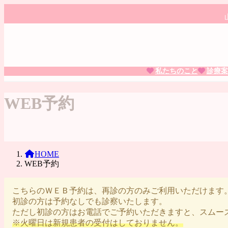
コ
ナ
ン
ビ
テ
ゲ
ン
ー
ツ
シ
へ
ョ
私たちのこと
診療案
ス
ン
キ
に
ッ
移
WEB予約
プ
動
HOME
WEB予約
こちらのＷＥＢ予約は、再診の方のみご利用いただけます
初診の方は予約なしでも診察いたします。
ただし初診の方はお電話でご予約いただきますと、スムー
※火曜日は新規患者の受付はしておりません。