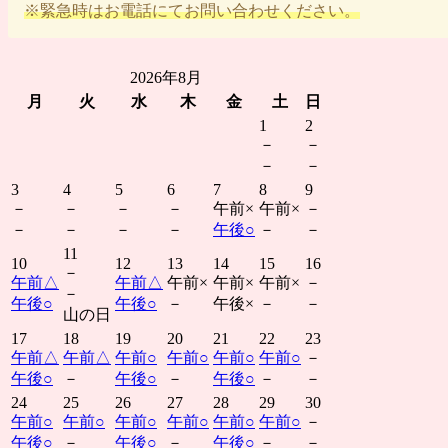
※緊急時はお電話にてお問い合わせください。
2026年8月
月
火
水
木
金
土
日
1
2
－
－
－
－
3
4
5
6
7
8
9
－
－
－
－
午前
×
午前
×
－
－
－
－
－
午後
○
－
－
11
10
12
13
14
15
16
－
午前
△
午前
△
午前
×
午前
×
午前
×
－
－
午後
○
午後
○
－
午後
×
－
－
山の日
17
18
19
20
21
22
23
午前
△
午前
△
午前
○
午前
○
午前
○
午前
○
－
午後
○
－
午後
○
－
午後
○
－
－
24
25
26
27
28
29
30
午前
○
午前
○
午前
○
午前
○
午前
○
午前
○
－
午後
○
－
午後
○
－
午後
○
－
－