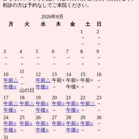
初診の方は予約なしでご来院ください。
2026年8月
月
火
水
木
金
土
日
1
2
－
－
－
－
3
4
5
6
7
8
9
－
－
－
－
－
－
－
－
－
－
－
－
－
－
11
10
12
13
14
15
16
－
午前
△
午前
△
午前
×
午前
×
午前
×
－
－
午後
○
午後
○
－
午後
×
－
－
山の日
17
18
19
20
21
22
23
午前
△
午前
△
午前
○
午前
○
午前
○
午前
△
－
午後
○
－
午後
○
－
午後
○
－
－
24
25
26
27
28
29
30
午前
○
午前
○
午前
○
午前
○
午前
○
午前
○
－
午後
○
－
午後
○
－
午後
○
－
－
31