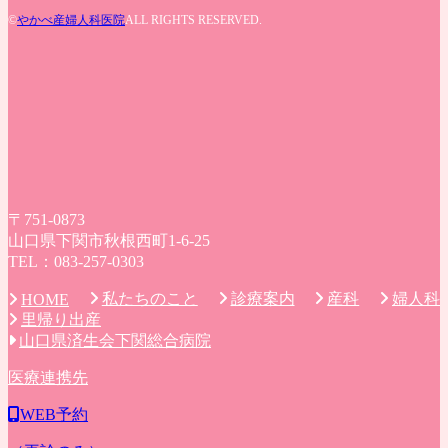
©
やかべ産婦人科医院
ALL RIGHTS RESERVED.
〒751-0873
山口県下関市秋根西町1-6-25
TEL：083-257-0303
私たちのこと
診療案内
産科
婦人科
HOME
里帰り出産
山口県済生会下関総合病院
医療連携先
WEB予約