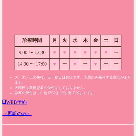
診療時間
月
火
水
木
金
土
日
9:00 〜
12:30
♥
♥
♥
♥
♥
♥
ー
14:30 〜 17:00
♥
ー
♥
ー
♥
ー
ー
火・木・土の午後、日・祝日は休診です。予約のみ受付する場合があり
ます。
火曜日は新規患者の受付はしておりません。
診察の受付は、午前12:30まで/午後17:00までです。
WEB予約
（再診のみ）