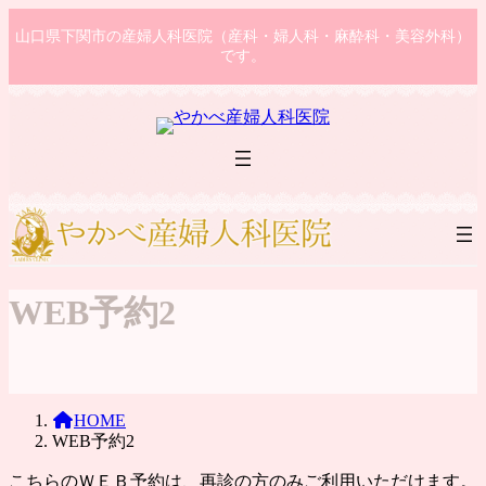
コ
ナ
山口県下関市の産婦人科医院（産科・婦人科・麻酔科・美容外科）
ン
ビ
です。
テ
ゲ
ン
ー
ツ
シ
へ
ョ
ス
ン
キ
に
ッ
移
プ
動
WEB予約2
HOME
WEB予約2
こちらのＷＥＢ予約は、再診の方のみご利用いただけます。